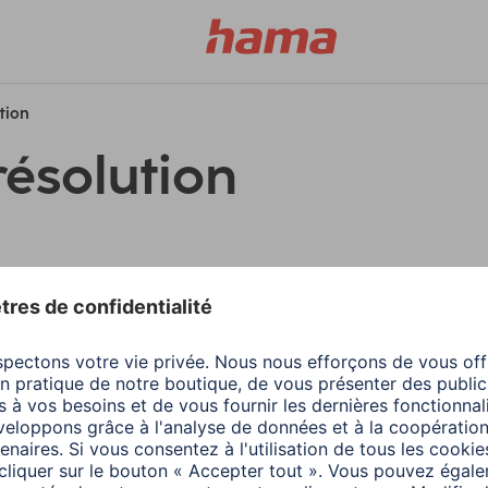
ution
résolution
filtres