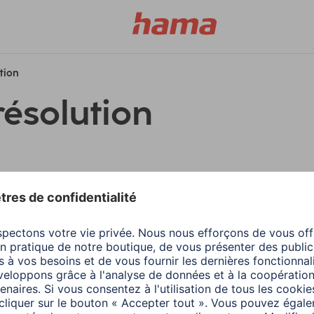
ution
résolution
filtres