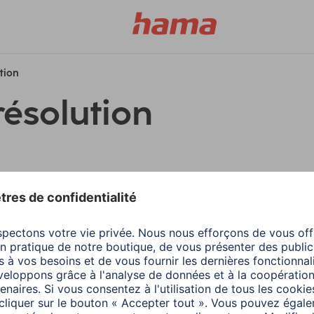
ution
résolution
filtres