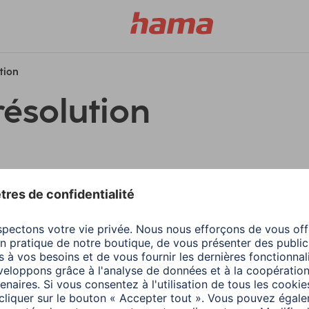
ution
résolution
filtres