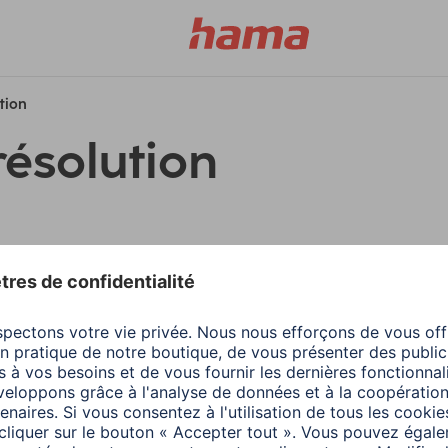
ution
résolution
filtres