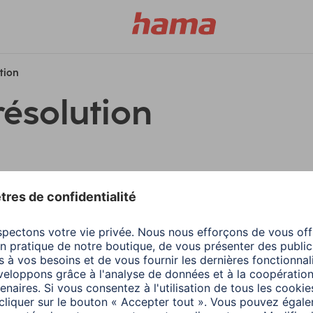
ution
résolution
filtres