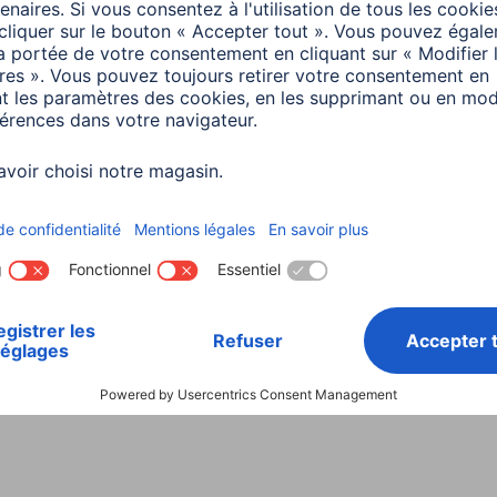
Instructions
inutes de lecture
4 minutes de lecture
a
Smart Home
ter des appareils à
a Smart Home -
e d'emploi
inutes de lecture