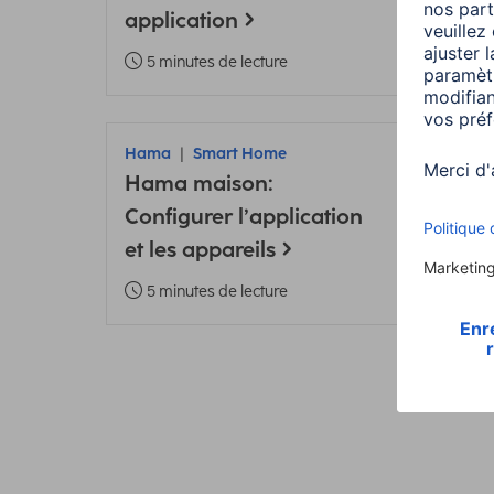
application
3 m
5 minutes de lecture
Hama
Smart Home
Ham
Hama maison:
Ajou
Configurer l’application
Ham
et les appareils
Mod
5 minutes de lecture
5 m