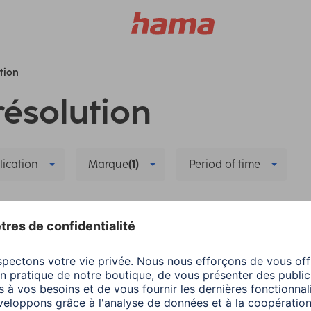
ution
résolution
lication
Marque
(1)
Period of time
n
Supprimer tous les filtres
a
Smart Home
Hama
Smart Home
er et réinstaller la
Partage familial dans
ra intelligente
Hama Home -