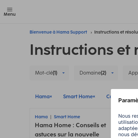
Menu
Bienvenue à Hama Support
Instructions et résol
Instructions et 
Mot-clé
(1)
Domaine
(2)
App
Hama
Smart Home
Configuratio
Hama
Smart Home
Ham
Hama Home : Conseils et
Retir
astuces sur la nouvelle
camé