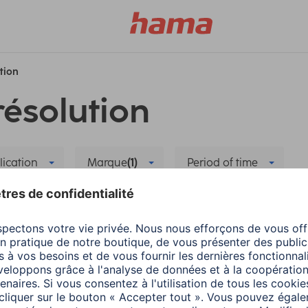
ution
résolution
lication
Marque
(1)
Period of time
cipal et secondaire
Supprimer tous les filtres
 Instructions