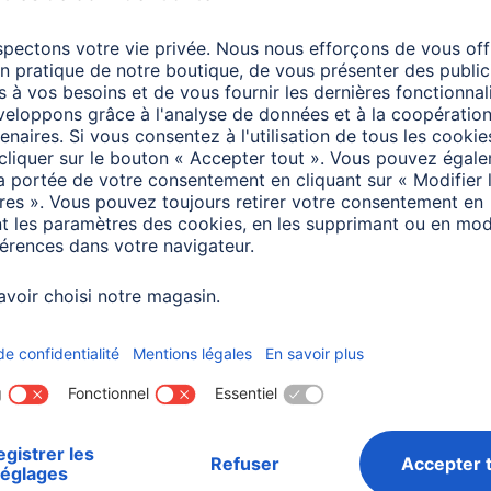
éléviseur
3 minutes de lecture
inutes de lecture
a
Audio & Hi-Fi
Hama
Smart Home
 à jour : Spotify
Partage familial dans
ect pour les haut-
Hama Home -
eurs Sirium
Instructions
inutes de lecture
4 minutes de lecture
a
Smart Home
Hama
ter des appareils à
Accessoires pour téléviseurs
Configuration de la
a Smart Home -
télécommande Ham
e d'emploi