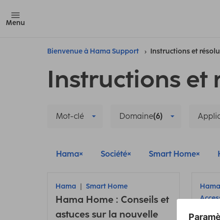
Menu
Bienvenue à Hama Support
Instructions et résol
Instructions et 
Mot-clé
Domaine
(6)
Appli
Hama
Société
Smart Home
Hama
Smart Home
Ham
Hama Home : Conseils et
Acces
Conn
astuces sur la nouvelle