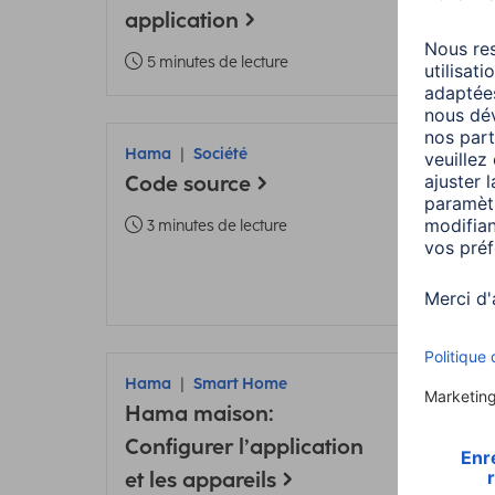
un t
application
6 m
5 minutes de lecture
Hama
Société
Ham
Code source
Mise
Conn
3 minutes de lecture
parl
2 m
Hama
Smart Home
Ham
Hama maison:
Ajou
Configurer l’application
Ham
et les appareils
Mod