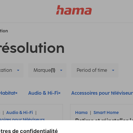
ution
résolution
cation
Marque
(1)
Period of time
Habitat
Audio & Hi-Fi
Accessoires pour téléviseu
a
Audio & Hi-Fi
Hama
Smart Home
soires pour téléviseurs
Retirer et réinstaller l
ecter un casque à
caméra intelligente