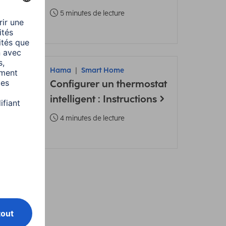
5 minutes de lecture
Hama
Smart Home
Configurer un thermostat
intelligent : Instructions
4 minutes de lecture
a