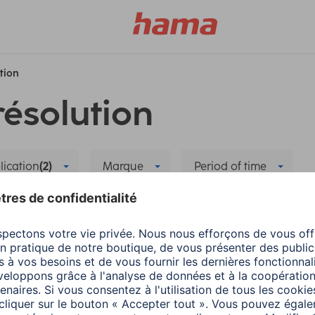
ution
résolution
lication
(2)
Marque
Period of time
rables
Dépannage
Supprimer tous les filtres
nergie