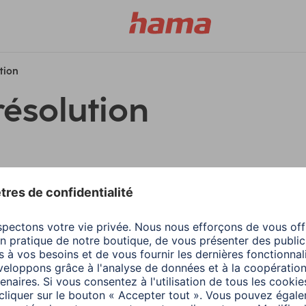
ution
résolution
filtres