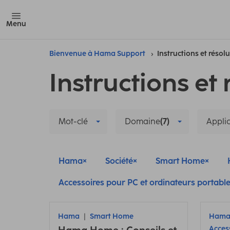
Menu
Bienvenue à Hama Support
Instructions et résol
Instructions et 
Mot-clé
Domaine
(7)
Appli
Hama
Société
Smart Home
Accessoires pour PC et ordinateurs portabl
Hama
Smart Home
Ham
Acces