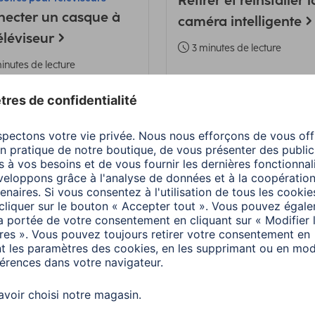
Retirer et réinstaller l
ecter un casque à
caméra intelligente
éléviseur
3 minutes de lecture
inutes de lecture
a
Hama
Audio & Hi-Fi
soires pour PC et ordinateurs
Mise à jour : Spotify
bles
Connect pour les hau
ice adaptateur pour
parleurs Sirium
entations PC
2 minutes de lecture
ables
inutes de lecture
a
Smart Home
Hama
Smart Home