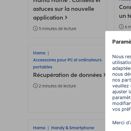
Hama Home : Conseils et
Conn
astuces sur la nouvelle
un t
application
6 m
5 minutes de lecture
Hama
Ham
Accessoires pour PC et ordinateurs
Acces
portables
porta
Récupération de données
Serv
alim
2 minutes de lecture
port
1 m
Hama
Handy & Smartphone
Ham