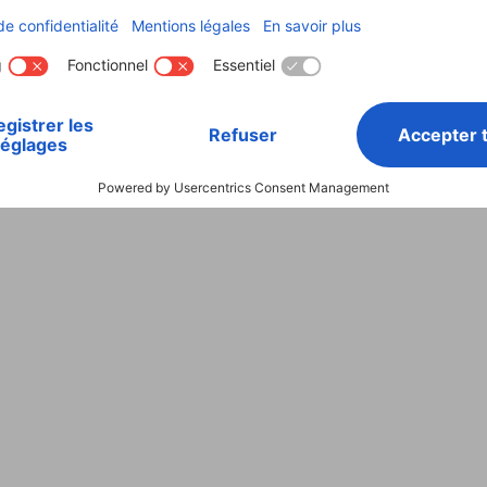
igurer un thermostat
Hama maison:
ligent : Instructions
Configurer l’applicat
et les appareils
inutes de lecture
5 minutes de lecture