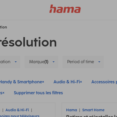
ution
résolution
cation
Marque
(1)
Period of time
Handy & Smartphone
Audio & Hi-Fi
Accessoires 
es
Supprimer tous les filtres
a
Audio & Hi-Fi
Hama
Smart Home
soires pour téléviseurs