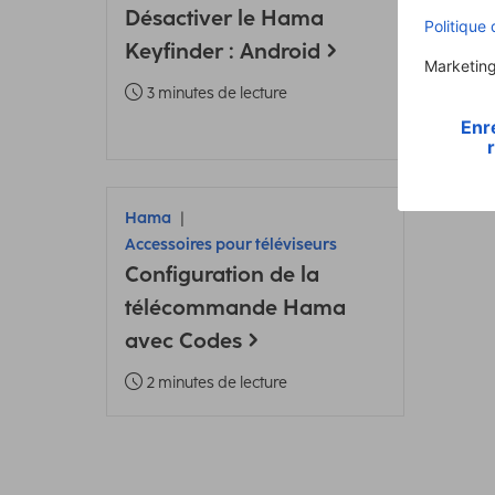
Désactiver le Hama
Conf
Keyfinder : Android
intel
3 minutes de lecture
4 m
Hama
Accessoires pour téléviseurs
Configuration de la
télécommande Hama
avec Codes
2 minutes de lecture