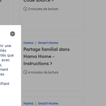
a
Code source
3 minutes de lecture
Hama
Smart Home
Partage familial dans
t-
Hama Home -
Instructions
4 minutes de lecture
Hama
Smart Home