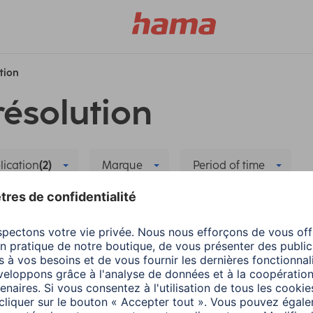
ution
résolution
lication
(2)
Marque
Period of time
ation
Supprimer tous les filtres
Hama
Smart Home
n et les appareils
Ajouter des apparei
d'emploi