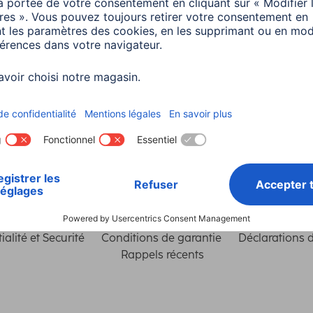
5 minutes de lecture
Choisissez un pays
ialité et Securité
Conditions de garantie
Déclarations 
Rappels récents