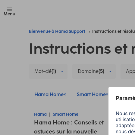
Menu
Bienvenue à Hama Support
Instructions et résol
Instructions et 
Mot-clé
(1)
Domaine
(5)
App
Hama Home
Smart Home
Config
Hama
Smart Home
Ham
Hama Home : Conseils et
Retir
astuces sur la nouvelle
camé