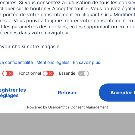
Instructions
inutes de lecture
4 minutes de lecture
a
Smart Home
ter des appareils à
a Smart Home -
e d'emploi
inutes de lecture