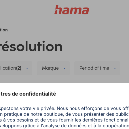
ution
résolution
lication
(2)
Marque
Period of time
uration
Supprimer tous les filtres
a
Smart Home
Hama
Smart Home
er et réinstaller la
Partage familial dans
ra intelligente
Hama Home -