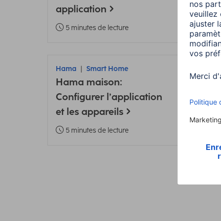
application
3 m
5 minutes de lecture
Hama
Smart Home
Ham
Hama maison:
Ajou
Configurer l’application
Ham
et les appareils
Mod
5 minutes de lecture
5 m