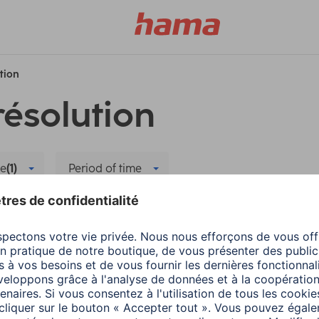
ution
résolution
e
(1)
Period of time
urs portables
Supprimer tous les filtres
ables
Hama
Accessoires pour PC
Service adaptateur p
1 minutes de lecture