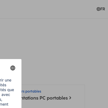
FR
 et ordinateurs portables
our alimentations PC portables