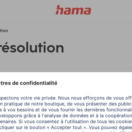
ution
résolution
filtres