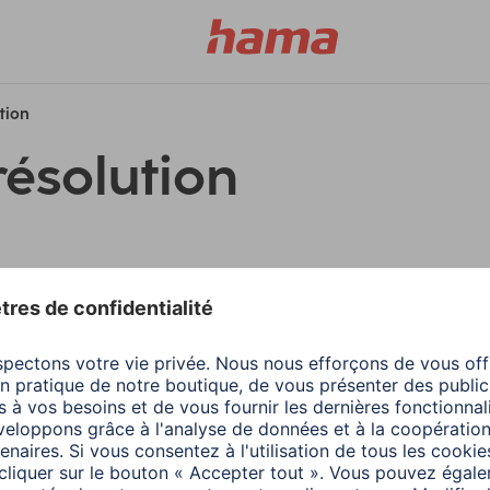
ution
résolution