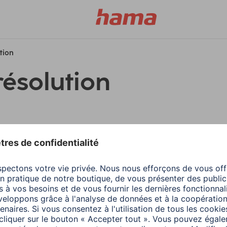
ution
résolution
filtres