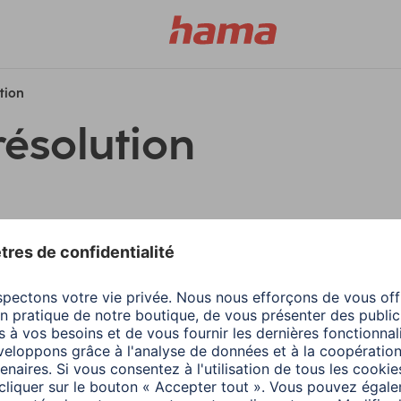
ution
résolution
filtres