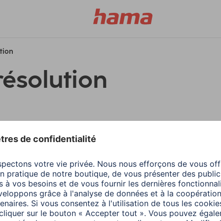
ution
résolution
filtres