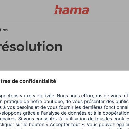
ution
résolution
filtres