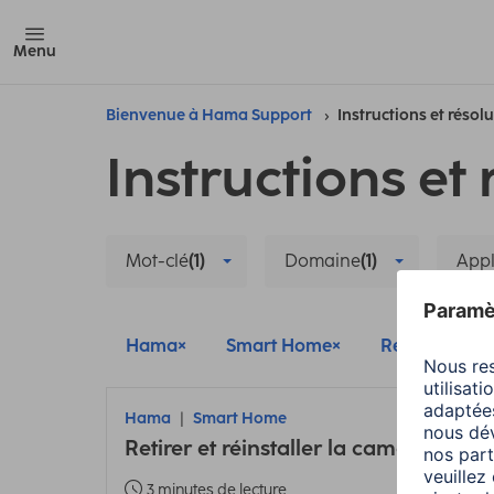
Menu
Bienvenue à Hama Support
Instructions et résol
Instructions et 
Mot-clé
(1)
Domaine
(1)
Appl
Hama
Smart Home
Réinitialisati
Hama
Smart Home
Retirer et réinstaller la caméra intell
3 minutes de lecture