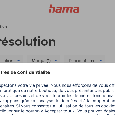
ution
résolution
ication
Marque
(1)
Period of time
on
Supprimer tous les filtres
igente