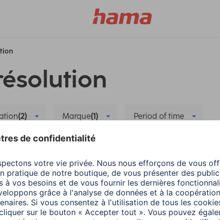
ution
résolution
ation
(2)
Marque
(1)
Period of time
Synchronisation des données
Supprimer tous les filt
Hama
Wearables
nergie
La bonne application
1 minutes de lecture