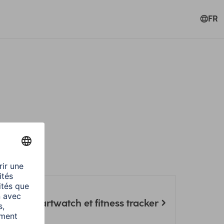
FR
res
 pour smartwatch et fitness tracker