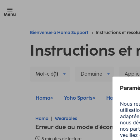
Menu
Bienvenue à Hama Support
Instructions et résol
Instructions et 
Mot-clé
(1)
Domaine
Applic
Hama
Yoho Sports
Hama FIT
Hama
Wearables
Erreur due au mode d'économie d'é
8 minutes de lecture