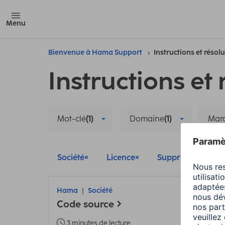
Menu
Bienvenue à Hama Support
Instructions et résol
Instructions et 
Mot-clé
(1)
Domaine
(1)
Mar
Société
Licence
Supprimer tous les
Hama
Société
Code source
3 minutes de lecture