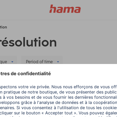
ution
résolution
que
Period of time
s filtres
Hama