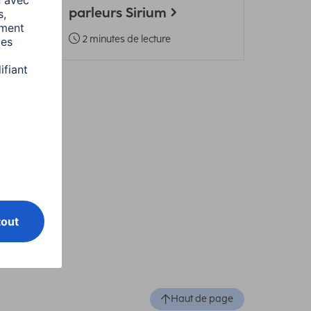
parleurs Sirium
2 minutes de lecture
Haut de page