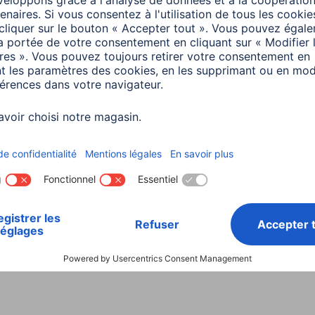
écommande Thomson
inutes de lecture