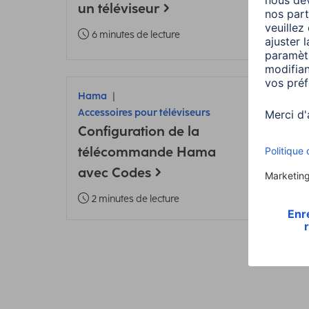
un téléviseur
tél
6 minutes de lecture
2 m
Hama
Accessoires pour téléviseurs
Configuration de la
télécommande Hama
avec Codes
2 minutes de lecture