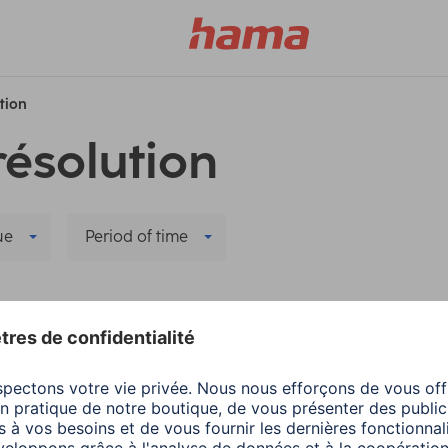
ution
résolution
ue
Period of time
 pour téléviseurs
Supprimer tous les filtres
son
Hama
Société
soires pour téléviseurs
Code source
iguration de la
3 minutes de lecture