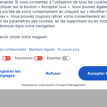
Instructions
inutes de lecture
4 minutes de lecture
a
Smart Home
ter des appareils à
a Smart Home -
e d'emploi
inutes de lecture