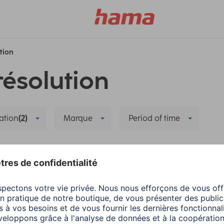
ution
résolution
ation
(2)
Marque
Period of time
er tous les filtres
a
Smart Home
Hama
Smart Home
er et réinstaller la
Partage familial dans
ra intelligente
Hama Home -