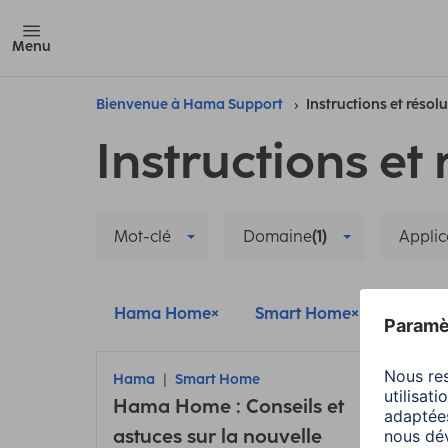
Menu
Bienvenue à Hama Support
Instructions et résol
Instructions et 
Mot-clé
Domaine
(1)
Applic
Hama Home
Smart Home
Supprim
Hama
Smart Home
Ham
Hama Home : Conseils et
Retir
astuces sur la nouvelle
camé