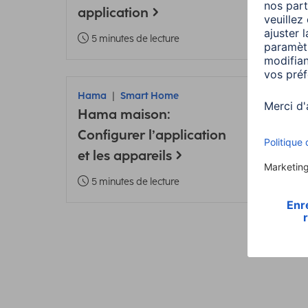
application
3 m
5 minutes de lecture
Hama
Smart Home
Ham
Hama maison:
Ajou
Configurer l’application
Ham
et les appareils
Mod
5 minutes de lecture
5 m