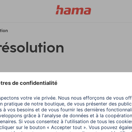
ution
résolution
filtres