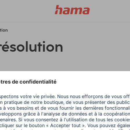
ution
résolution
filtres