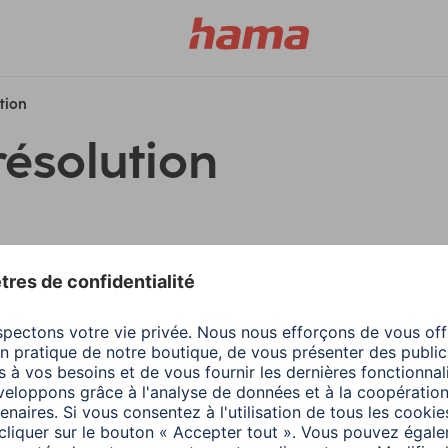
ution
résolution
filtres