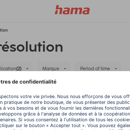
ution
résolution
lication
(2)
Marque
Period of time
ntialité
Supprimer tous les filtres
Hama
Smart Home
igente
Partage familial dan
4 minutes de lecture