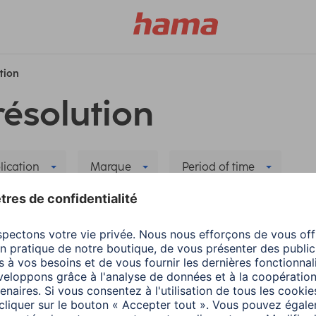
ution
résolution
lication
Marque
Period of time
ondaire
Supprimer tous les filtres
 Instructions