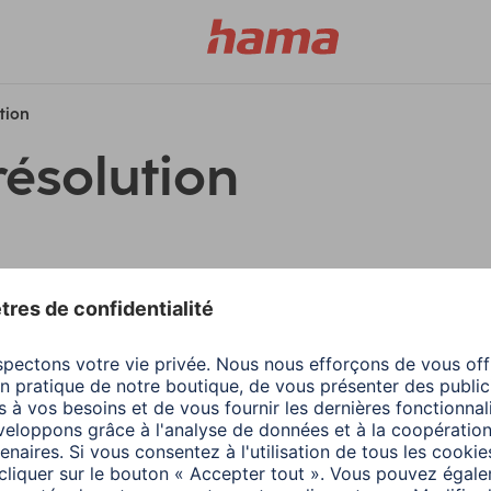
ution
résolution