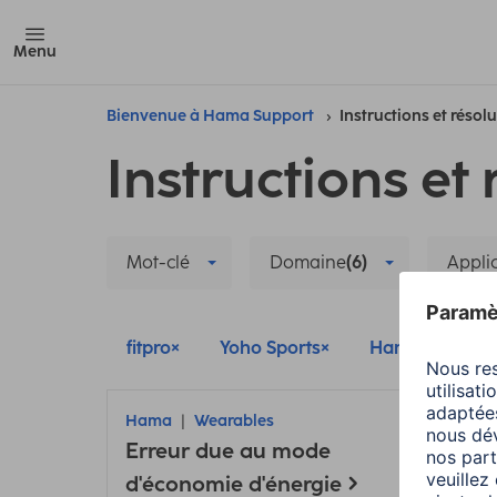
Menu
Bienvenue à Hama Support
Instructions et résol
Instructions et 
Mot-clé
Domaine
(6)
Appli
fitpro
Yoho Sports
Hama FIT Mov
Hama
Wearables
Ham
Erreur due au mode
Conn
d'économie d'énergie
de l