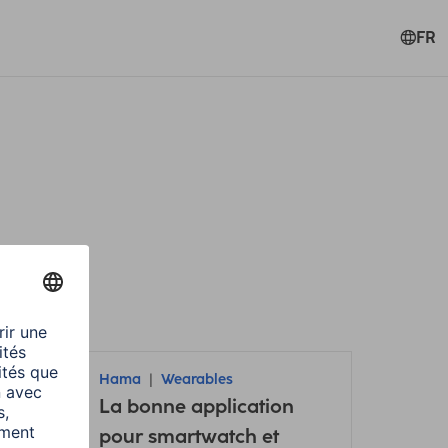
FR
Hama
Wearables
La bonne application
xion
pour smartwatch et