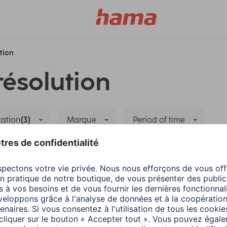
ution
résolution
cation
(3)
Marque
Period of time
e
Wearables
Supprimer tous les filtres
a
Wearables
Hama
Wearables
ecter l'application
Mise à jour des
a caisse maladie avec
applications : conne