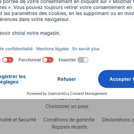
th Connect
Google Fit / Health
Connect
inutes de lecture
3 minutes de lecture
Choisissez un pays
ialité et Securité
Conditions de garantie
Déclarations 
Rappels récents