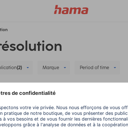
ution
résolution
lication
(2)
Marque
Period of time
uration
Concentrateur/centrale
Supprimer tous le
a
Smart Home
Hama
Smart Home
er et réinstaller la
Partage familial dans
ra intelligente
Hama Home -