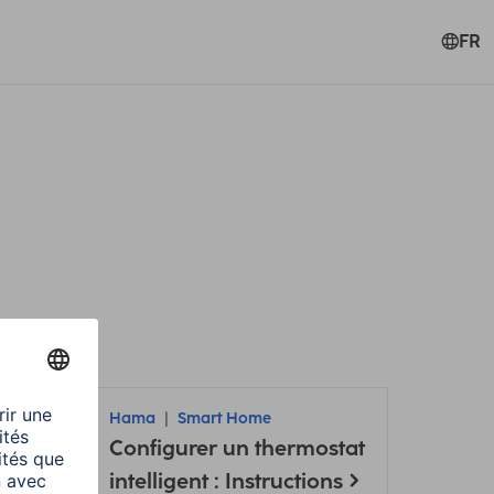
FR
s filtres
Hama
Smart Home
Configurer un thermostat
intelligent : Instructions