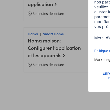
application
3 m
5 minutes de lecture
Hama
Smart Home
Ham
Hama maison:
Ajou
Configurer l’application
Ham
et les appareils
Mod
5 minutes de lecture
5 m