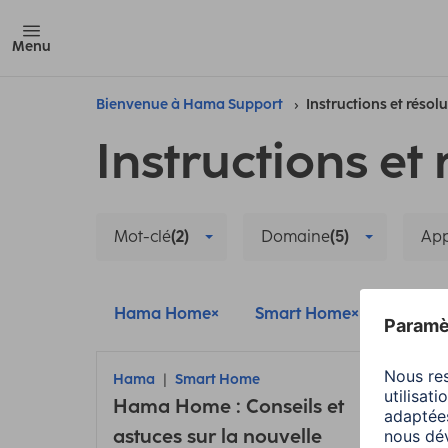
Menu
Bienvenue à Hama Support
Instructions et résol
Instructions et 
Mot-clé
(2)
Domaine
(5)
App
Hama Home
Smart Home
Config
Hama
Smart Home
Ham
Hama Home : Conseils et
Retir
astuces sur la nouvelle
camé