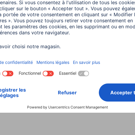
Instructions
inutes de lecture
4 minutes de lecture
a
Smart Home
ter des appareils à
a Smart Home -
e d'emploi
inutes de lecture