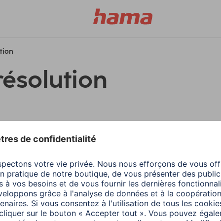
ution
résolution