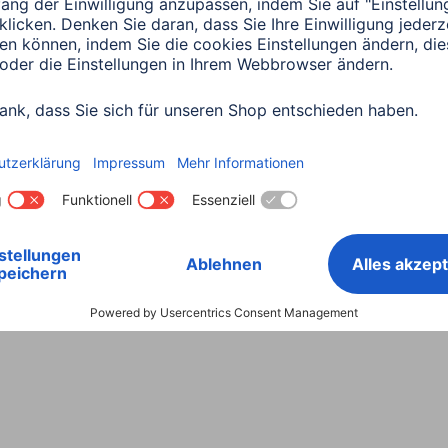
Land wählen
ntiebestimmungen
Konformitätserklärungen
Barrieref