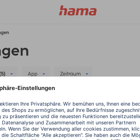
ungen
ngen
(5)
App
Zeitraum
ma
Alle Filter löschen
r neuen App