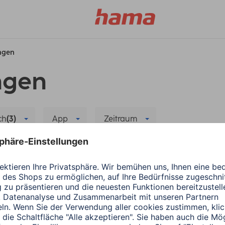
ungen
ngen
ch
(3)
App
Zeitraum
ma
Fehlerbehebung
Alle Filter löschen
r neuen App