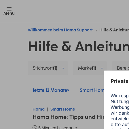
Menü
Willkommen beim Hama Support
Hilfe & Anleit
Hilfe & Anleitu
Stichwort
(1)
Marke
(1)
Berei
letzte 12 Monate
Smart Home
Ha
Hama
Smart Home
Hama Home: Tipps und Hinweise zu
5 Minuten Lesedauer