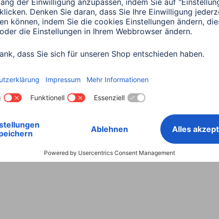
Land wählen
ntiebestimmungen
Konformitätserklärungen
Barrieref