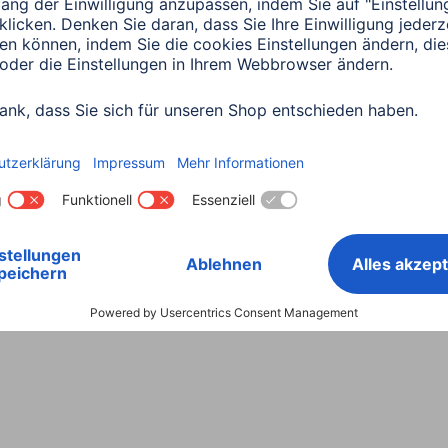
Land wählen
ntiebestimmungen
Konformitätserklärungen
Barrieref