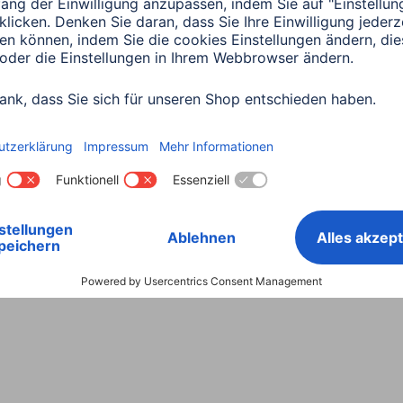
Land wählen
ntiebestimmungen
Konformitätserklärungen
Barrieref