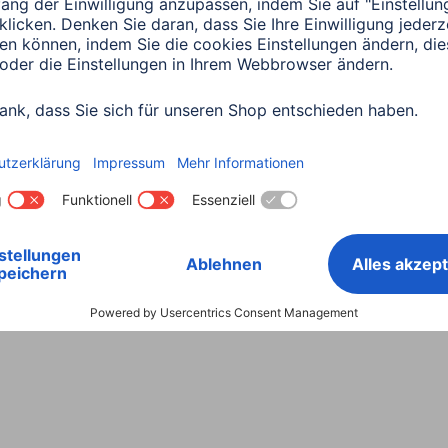
Land wählen
ntiebestimmungen
Konformitätserklärungen
Barrieref