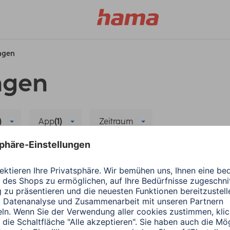
ungen
ngen
)
App
(1)
Zeitraum
rt Home
Alle Filter löschen
r neuen App