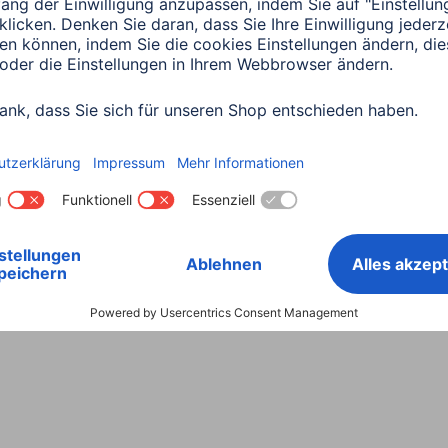
Land wählen
ntiebestimmungen
Konformitätserklärungen
Barrieref