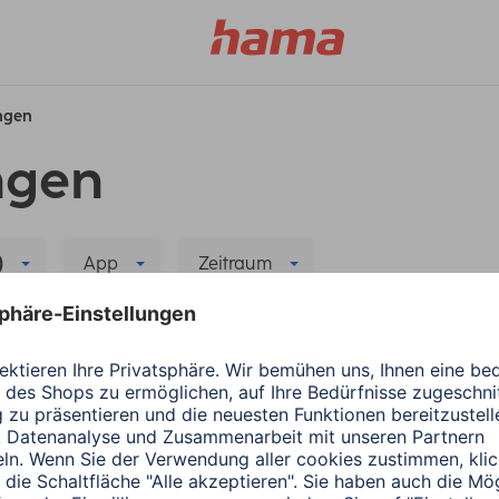
ungen
ngen
)
App
Zeitraum
 Filter löschen
r neuen App