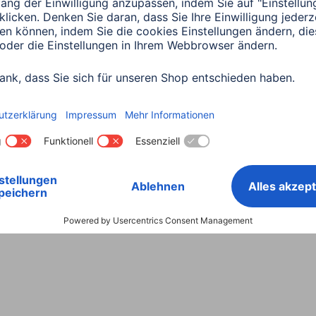
Land wählen
ntiebestimmungen
Konformitätserklärungen
Barrieref