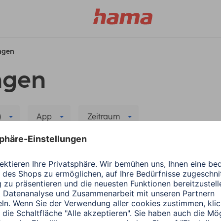
ungen
ngen
)
App
Zeitraum
 Filter löschen
r neuen App