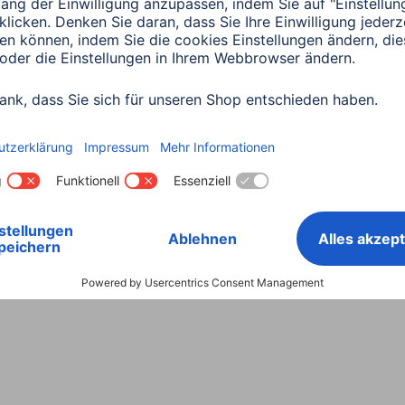
Land wählen
ntiebestimmungen
Konformitätserklärungen
Barrieref