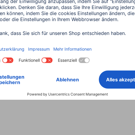
Land wählen
ntiebestimmungen
Konformitätserklärungen
Barrieref