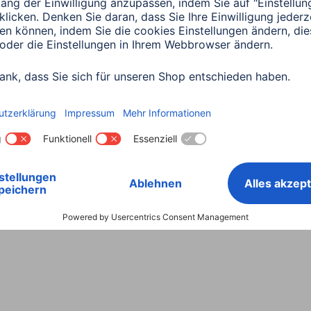
Land wählen
ntiebestimmungen
Konformitätserklärungen
Barrieref