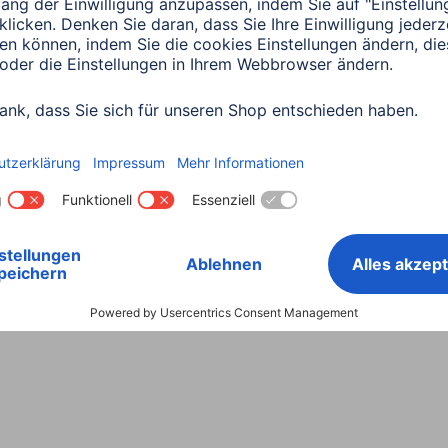
Land wählen
ntiebestimmungen
Konformitätserklärungen
Barrieref