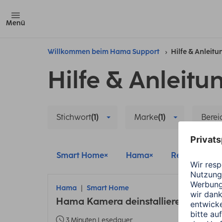
Menü
Willkommen beim Hama Support
Hilfe & Anleit
Hilfe & Anleitu
Stichwort
(1)
Marke
(1)
Berei
Smart Home
Hama
Reset
Al
Hama
Smart Home
Hama Kamera deinstallieren und ne
3 Minuten Lesedauer