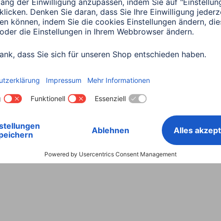
Land wählen
ntiebestimmungen
Konformitätserklärungen
Barrieref