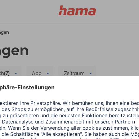
ungen
ngen
ch
(7)
App
Zeitraum
le Filter löschen
u hinzufügen