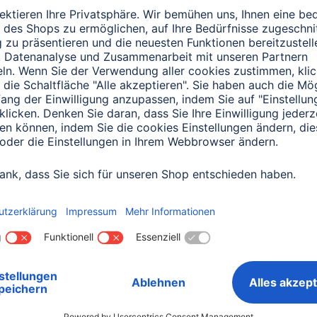
binden
hinzufügen
Minuten Lesedauer
3 Minuten Lesedauer
a
Wearables
Hama
Smart Home
richtige App für
Smartes Thermostat
rtwatch und
einrichten: Anleitung
esstracker
4 Minuten Lesedauer
inuten Lesedauer
a
TV-Zubehör
a Fernbedienung mit
s einlernen
Minuten Lesedauer