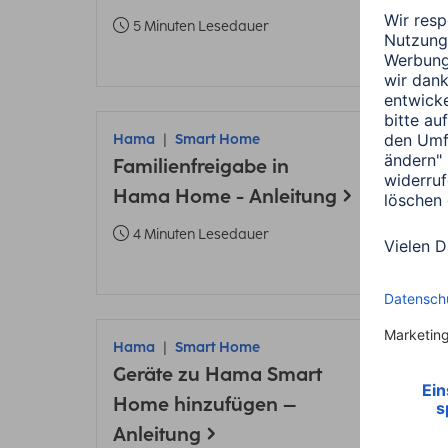
ver
5 Minuten Lesedauer
6 
Hama
Smart Home
Ham
Familienfreigabe in
Die 
Hama Home - Anleitung
Sma
Fitn
4 Minuten Lesedauer
1 M
Hama
Smart Home
Ham
Geräte zu Hama Smart
Ham
Home hinzufügen –
Code
Anleitung
2 