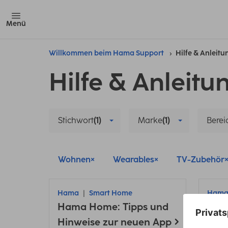
Menü
Willkommen beim Hama Support
Hilfe & Anleit
Hilfe & Anleitu
Stichwort
(1)
Marke
(1)
Berei
Wohnen
Wearables
TV-Zubehör
Hama
Smart Home
Ham
Hama Home: Tipps und
TV-Z
Kopf
Hinweise zur neuen App