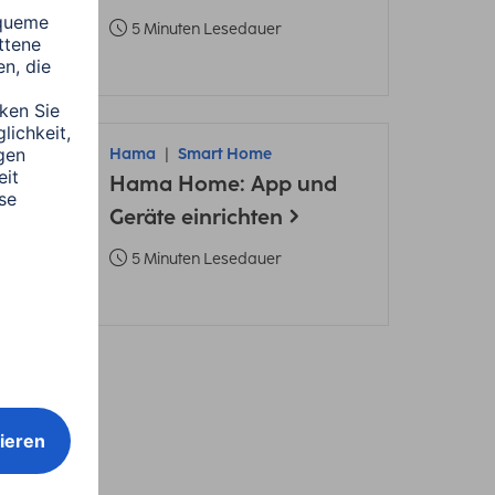
5 Minuten Lesedauer
Hama
Smart Home
Hama Home: App und
Geräte einrichten
5 Minuten Lesedauer