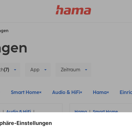
ungen
ngen
ch
(7)
App
Zeitraum
Smart Home
Audio & HiFi
Hama
Einri
a
Audio & HiFi
Hama
Smart Home
ubehör
Hama Kamera
hörer mit Fernseher
deinstallieren und ne