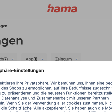
ungen
ngen
ch
(7)
App
(1)
Zeitraum
Datensynchronisierung
Alle Filter löschen
Hama
Wearables
ergiesparen
Die richtige App für
1 Minuten Lesedauer