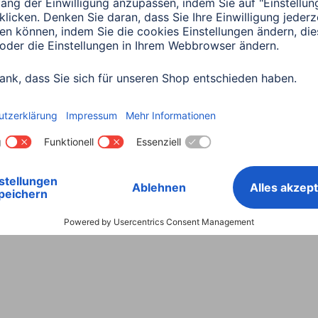
Land wählen
ntiebestimmungen
Konformitätserklärungen
Barrieref