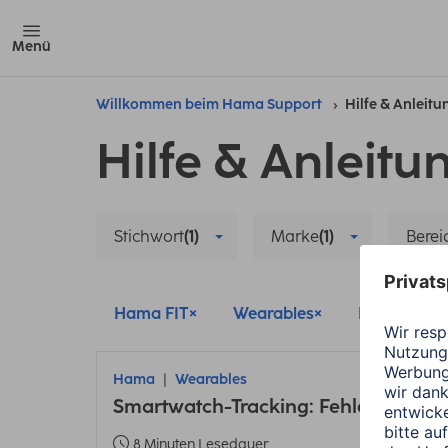
Menü
Willkommen beim Hama Support
Hilfe & Anleit
Hilfe & Anleitu
Stichwort
(1)
Marke
(1)
Berei
Hama FIT
Wearables
Hama
Hama
Wearables
Smartwatch-Tracking: Fehler bei En
8 Minuten Lesedauer